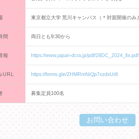
場
東京都立大学 荒川キャンパス（＊対面開催のみ
時間
両日とも9:30から
情報
https://www.japan-dcra.jp/pdf/28DC_2024_fix.pdf
みURL
https://forms.gle/ZHMRmNiQp7xzdxUr8
考
募集定員100名
お問い合わせ